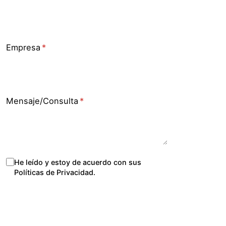
Empresa
(necesario)
*
Mensaje/​Consulta
(necesario)
*
Políticas de Privacidad
He leído y estoy de acuerdo con sus
(necesario)
*
Políticas de Privacidad.
Solicitar contacto