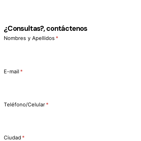
¿Consultas?, contáctenos
Nombres y Apellidos
(necesario)
*
E-mail
(necesario)
*
Teléfono/​Celular
(necesario)
*
Ciudad
(necesario)
*