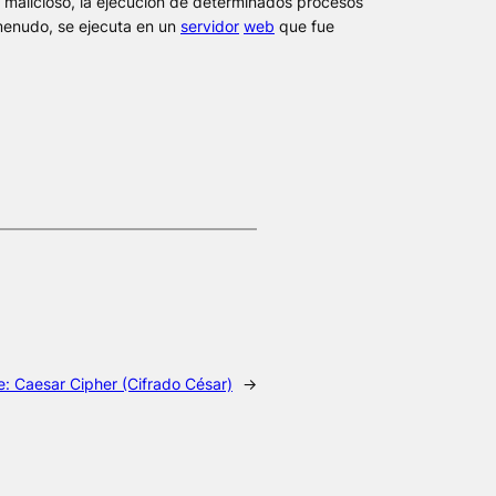
 malicioso, la ejecución de determinados procesos
 menudo, se ejecuta en un
servidor
web
que fue
e:
Caesar Cipher (Cifrado César)
→