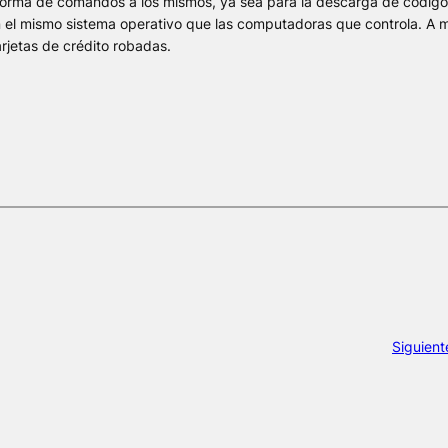
n forma de comandos a los mismos, ya sea para la descarga de código
on el mismo sistema operativo que las computadoras que controla. A
jetas de crédito robadas.
Siguient