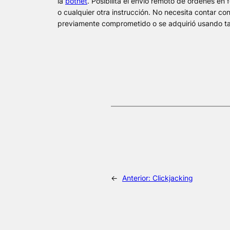
la
botnet
. Posibilita el envío remoto de órdenes e
o cualquier otra instrucción. No necesita contar c
previamente comprometido o se adquirió usando tar
←
Anterior:
Clickjacking