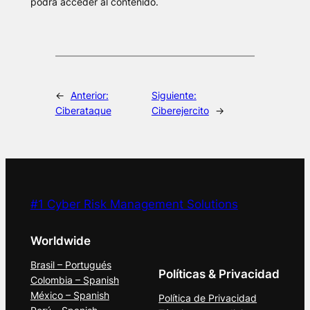
podrá acceder al contenido.
←
Anterior:
Siguiente:
Ciberataque
Ciberejercito
→
#1 Cyber Risk Management Solutions
Worldwide
Brasil – Portugués
Políticas & Privacidad
Colombia – Spanish
México – Spanish
Política de Privacidad