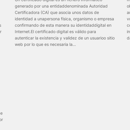
generado por una entidaddenominada Autoridad
o
Certificadora (CA) que asocia unos datos de
a
identidad a unapersona física, organismo o empresa
v
s
confirmando de esta manera su identidaddigital en
c
r
Internet.El certificado digital es válido para
i
autenticar la existencia y validez de un usuarioo sitio
d
web por lo que es necesaria la…
de
or