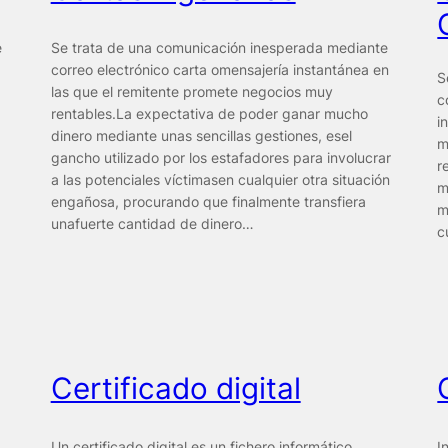
e
Se trata de una comunicación inesperada mediante
correo electrónico carta omensajería instantánea en
S
las que el remitente promete negocios muy
c
rentables.La expectativa de poder ganar mucho
i
dinero mediante unas sencillas gestiones, esel
m
gancho utilizado por los estafadores para involucrar
r
a las potenciales víctimasen cualquier otra situación
m
engañosa, procurando que finalmente transfiera
m
unafuerte cantidad de dinero…
c
Certificado digital
Un certificado digital es un fichero informático
I