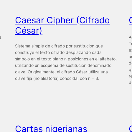
Caesar Cipher (Cifrado
César)
e
A
T
Sistema simple de cifrado por sustitución que
e
construye el texto cifrado desplazando cada
a
símbolo en el texto plano n posiciones en el alfabeto,
d
utilizando un esquema de sustitución denominado
q
clave. Originalmente, el cifrado César utiliza una
r
clave fija (no aleatoria) conocida, con n = 3.
d
Cartas nigerianas